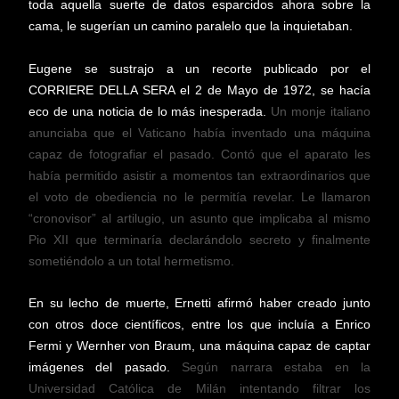
toda aquella suerte de datos esparcidos ahora sobre la
cama, le sugerían un camino paralelo que la inquietaban.
Eugene se sustrajo a un recorte publicado por el
CORRIERE DELLA SERA el 2 de Mayo de 1972, se hacía
eco de una noticia de lo más inesperada.
Un monje italiano
anunciaba que el Vaticano había inventado una máquina
capaz de fotografiar el pasado. C
ontó que el aparato les
había permitido asistir a momentos tan extraordinarios que
el voto de obediencia no le permitía revelar.
Le llamaron
“cronovisor” al artilugio, un asunto que implicaba al mismo
Pio XII que terminaría declarándolo secreto y finalmente
sometiéndolo a un total hermetismo.
En su lecho de muerte, Ernetti
afirmó haber creado junto
con otros doce científicos, entre los que incluía a Enrico
Fermi y Wernher von Braum, una máquina capaz de captar
imágenes del pasado.
Según narrara estaba en la
Universidad Católica de Milán intentando filtrar los