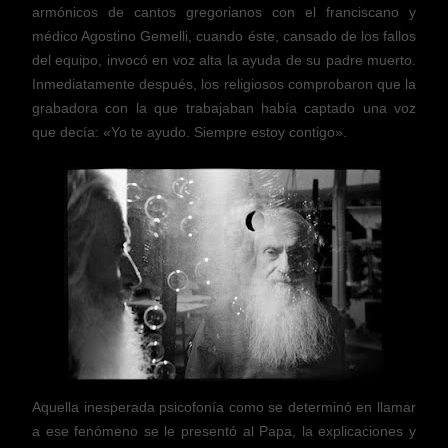
armónicos de cantos gregorianos con el franciscano y
médico Agostino Gemelli, cuando éste, cansado de los fallos
del equipo, invocó en voz alta la ayuda de su padre muerto.
Inmediatamente después, los religiosos comprobaron que la
grabadora con la que trabajaban había captado una voz
que decía: «Yo te ayudo. Siempre estoy contigo».
Aquella inesperada psicofonía como se determinó en llamar
a ese fenómeno se le presentó al Papa, la explicaciones y